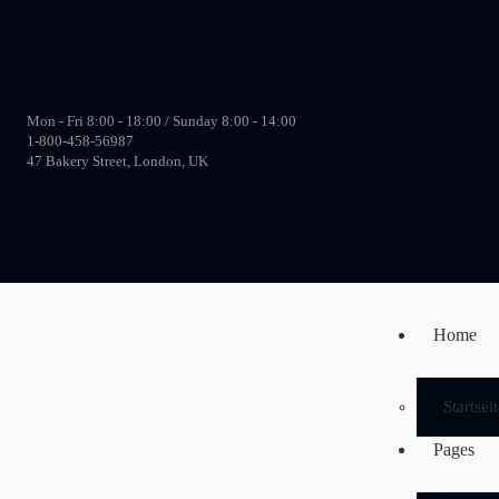
Mon - Fri 8:00 - 18:00 / Sunday 8:00 - 14:00
1-800-458-56987
47 Bakery Street, London, UK
Home
Startsei
Pages