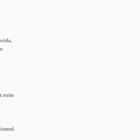
avida,
ar
Ut enim
uismod.