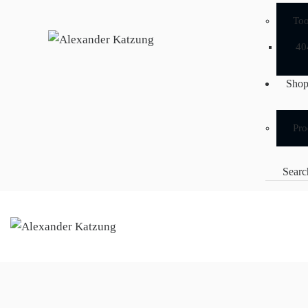
Too
40
Sho
Pro