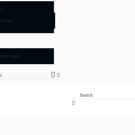
ls
4 page
p
duct Single