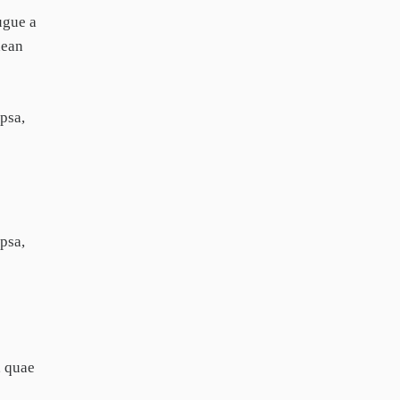
ugue a
nean
psa,
psa,
, quae