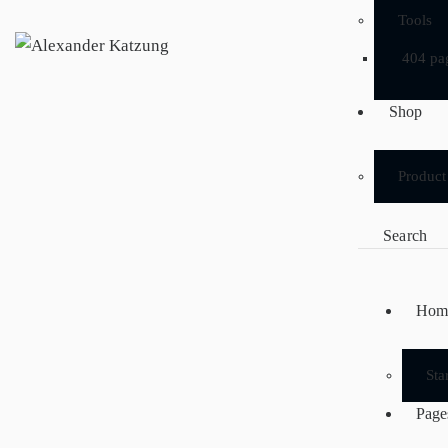
Tools
404 pa
Shop
Product
Hom
Sta
Page