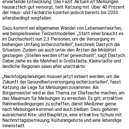
erwartende Entwicklung. Das Fazit: Aktuell ist Melsungen
hausärztlich gut versorgt, teilt Katzung mit. Über 40 Prozent
der Haus- und Fachärzte könnten jedoch bereits bis 2030
altersbedingt wegfallen.
Dazu kommt ein allgemeiner Wandel von Lebensentwürfen,
wie beispielsweise Teilzeitmodellen. „Statt einer braucht es
im Durchschnitt nun 2,3 Personen, um die Versorgung im
bisherigen Umfang sicherzustellen“, beschrieb Dastych die
Situation. Zudem sei auch unter den Ärzten die Mobilität
gestiegen. „Stellen werden öfter gewechselt“, sagt Dastych.
Dabei ziehe es die Mehrheit in Großstädte, Kleinstädte und
ländliche Regionen seien eher unattraktiv.
„Nachfolgeplanungen müssen jetzt initiiert werden, um die
Zukunft der Gesundheitsversorgung sicherzustellen“, fasst
Katzung die Lage für Melsungen zusammen. Als
Bürgermeister wird er das Thema zur Chefsache machen, um
das Maximum für Melsungen zu erreichen. Es gilt, attraktive
Rahmenbedingungen zu schaffen, damit Mediziner gerne
nach Melsungen kommen und auch bleiben. Dazu gehören
ausreichend Kita- und Bauplätze, eine attraktive Schule mit
Nachmittagsbetreuung, Kulturangebote und eine lebendige
Innenstadt.